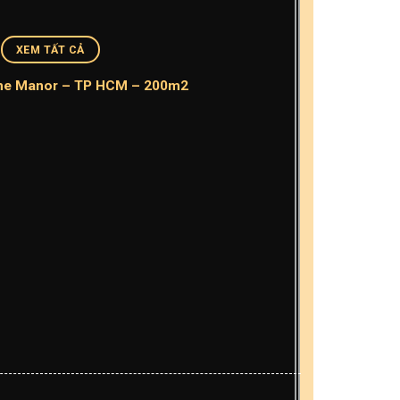
XEM TẤT CẢ
he Manor – TP HCM – 200m2