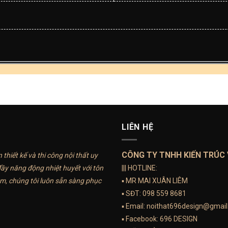
LIÊN HỆ
CÔNG TY TNHH KIẾN TRÚC 
thiết kế và thi công nội thất uy
đầy năng động nhiệt huyết với tôn
||| HOTLINE:
m, chúng tôi luôn sẵn sàng phục
▪️ MR MAI XUÂN LIÊM
▪️ SĐT:
098 559 8681
▪️ Email:
noithat696design@gmai
▪️ Facebook:
696 DESIGN