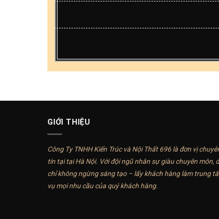
GIỚI THIỆU
Công Ty TNHH Kiến Trúc và Nội Thất 696 là đơn vị chuyên 
tín tại tại Hà Nội. Với đội ngũ nhân sự giàu chuyên môn, 
chỉ không ngừng sáng tạo – lấy khách hàng làm trung tâ
vụ mọi nhu cầu của quý khách hàng.