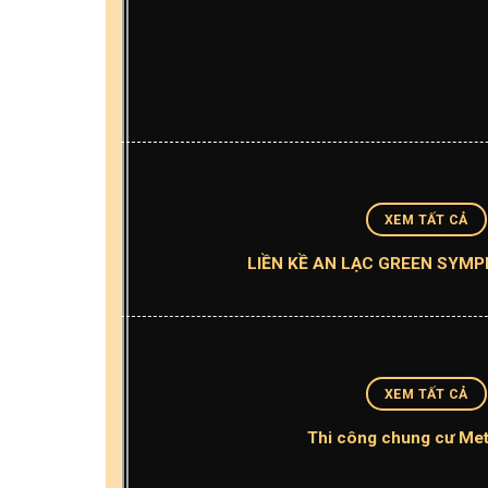
XEM TẤT CẢ
LIỀN KỀ AN LẠC GREEN SYM
XEM TẤT CẢ
Thi công chung cư Met