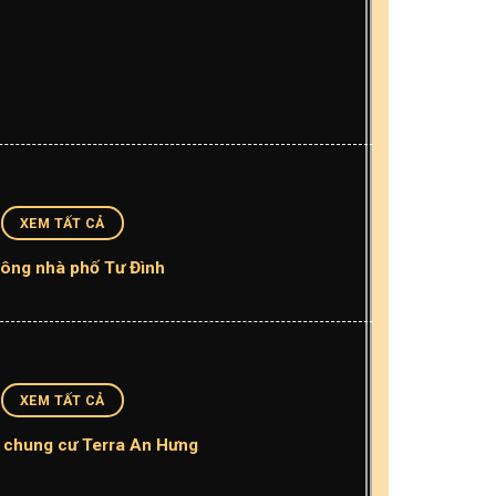
XEM TẤT CẢ
công nhà phố Tư Đình
XEM TẤT CẢ
 chung cư Terra An Hưng