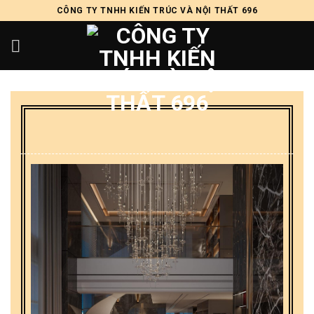
Skip
CÔNG TY TNHH KIẾN TRÚC VÀ NỘI THẤT 696
to
content