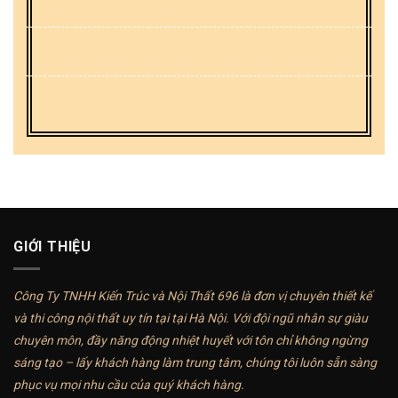
GIỚI THIỆU
Công Ty TNHH Kiến Trúc và Nội Thất 696 là đơn vị chuyên thiết kế
và thi công nội thất uy tín tại tại Hà Nội. Với đội ngũ nhân sự giàu
chuyên môn, đầy năng động nhiệt huyết với tôn chỉ không ngừng
sáng tạo – lấy khách hàng làm trung tâm, chúng tôi luôn sẵn sàng
phục vụ mọi nhu cầu của quý khách hàng.