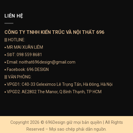
LIÊN HỆ
CÔNG TY TNHH KIẾN TRÚC VÀ NỘI THẤT 696
||| HOTLINE:
▪️ MR MAI XUÂN LIÊM
▪️ SĐT:
098 559 8681
▪️ Email:
noithat696design@gmail.com
▪️ Facebook:
696 DESIGN
||| VĂN PHÒNG:
▪️ VPGD1: C40-33 Geleximco Lê Trọng Tấn, Hà Đông, Hà Nội
▪️ VPGD2: AE2802 The Manor, Q Bình Thạnh, TP HCM
Copyright 2026 © 696Design giữ mọi bản quyền | All Rights
Reserved – Mọi sao chép phải dẫn nguồn.