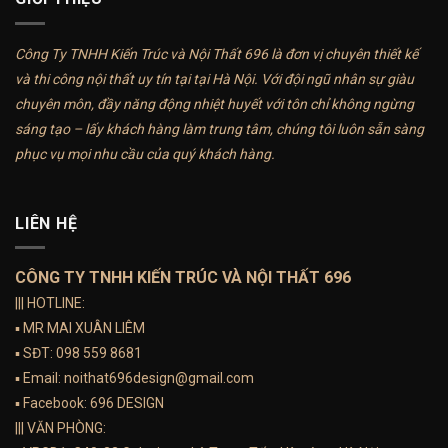
Công Ty TNHH Kiến Trúc và Nội Thất 696 là đơn vị chuyên thiết kế
và thi công nội thất uy tín tại tại Hà Nội. Với đội ngũ nhân sự giàu
chuyên môn, đầy năng động nhiệt huyết với tôn chỉ không ngừng
sáng tạo – lấy khách hàng làm trung tâm, chúng tôi luôn sẵn sàng
phục vụ mọi nhu cầu của quý khách hàng.
LIÊN HỆ
CÔNG TY TNHH KIẾN TRÚC VÀ NỘI THẤT 696
||| HOTLINE:
▪️ MR MAI XUÂN LIÊM
▪️ SĐT:
098 559 8681
▪️ Email:
noithat696design@gmail.com
▪️ Facebook:
696 DESIGN
||| VĂN PHÒNG: