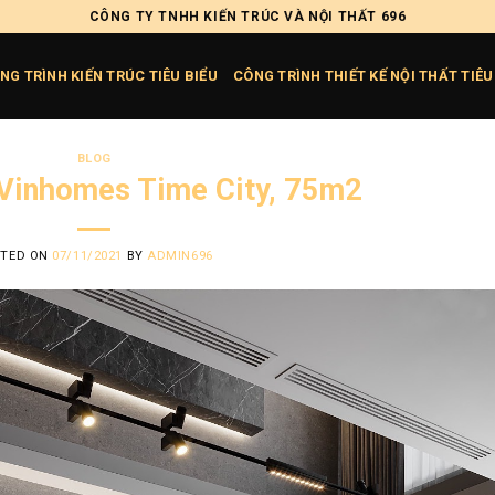
CÔNG TY TNHH KIẾN TRÚC VÀ NỘI THẤT 696
NG TRÌNH KIẾN TRÚC TIÊU BIỂU
CÔNG TRÌNH THIẾT KẾ NỘI THẤT TIÊU
BLOG
Vinhomes Time City, 75m2
STED ON
07/11/2021
BY
ADMIN696